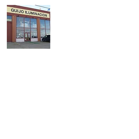
¿Quiénes somos?
En el mundo de la iluminación desde 
tiene cabida en nuestro lenguaje. Encu
lámparas y ventiladores LED en nuestr
Leer más